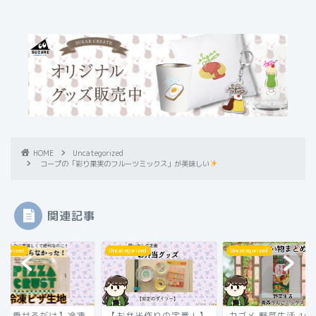
HOME
Uncategorized
コープの「彩り果実のフルーツミックス」が美味しい
関連記事
tegorized
Uncategorized
Uncategorized
お弁当作りの定番！】
カゴメ 野菜生活 100
【具を乗せるだけ】