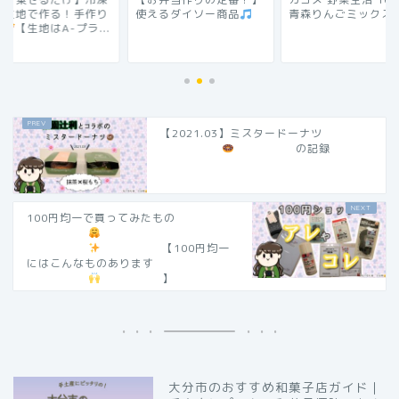
えるダイソー商品
青森りんごミックス
ピザ生地で作る！手
ピザ
【生地はA-プラ
【2021.03】ミスタードーナツ
の記録
100円均一で買ってみたもの
【100円均一
にはこんなものあります
】
大分市のおすすめ和菓子店ガイド｜