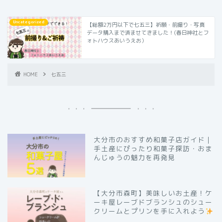
Uncategorized
【総額2万円以下で七五三】祈願・前撮り・写真
データ購入まで済ませてきました！(春日神社とフ
ォトハウスあいうえお）
HOME
七五三
大分市のおすすめ和菓子店ガイド｜
手土産にぴったり和菓子探訪・おま
んじゅうの魅力を再発見
【大分市森町】美味しいお土産！ケ
ーキ屋レーブドブランシュのシュー
クリームとプリンを手に入れよう