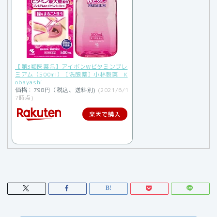
【第3類医薬品】アイボンWビタミンプレ
ミアム（500ml）〔洗眼薬〕小林製薬 K
obayashi
価格：798円（税込、送料別)
(2021/6/1
7時点)
楽天で購入