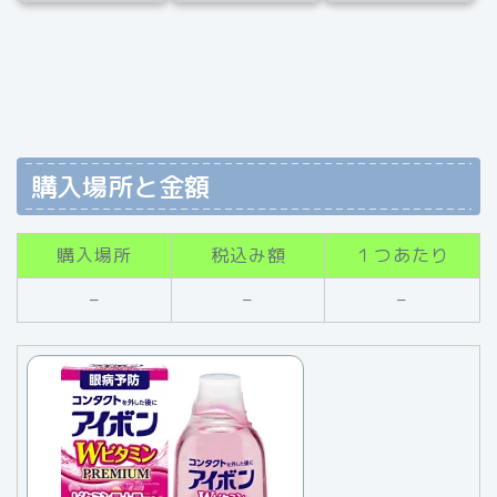
購入場所と金額
購入場所
税込み額
１つあたり
–
–
–