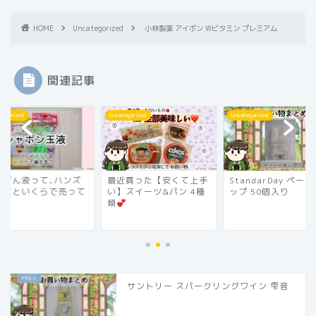
HOME
Uncategorized
小林製薬 アイボン Wビタミン プレミアム
関連記事
tegorized
Uncategorized
Uncategorized
ゃぼん液って､ハンズ
最近買った【安くて上手
StandarDay ペー
ンだといくらで売って
い】スイーツ&パン 4種
ップ 50個入り
？
類
サントリー スパークリングワイン 雫音