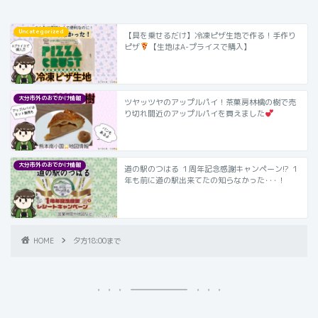
Uncategorized
【具を乗せるだけ】冷凍ピザ生地で作る！手作り
ピザ
【生地はA-プライスで購入】
大分市外のおでかけ情報
ツヤッツヤのアップルパイ！茶菓房林檎の樹で売
り切れ間近のアップルパイを買えました
大分市外のおでかけ情報
道の駅のつはる １周年記念感謝キャンペーン!? １
年も前に道の駅出来てたの知らなかった･･･！
HOME
夕方18:00まで