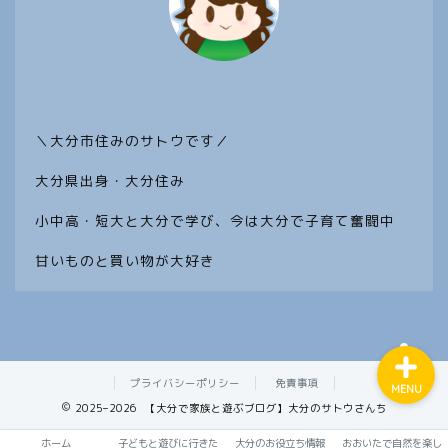
ホーム
＼大分市住みのサトウです／
子どもと遊びに行きたい 大
分スポット
大分県出身・大分住み
大分のお役立ち情報
小中高・短大と大分で学び、今は大分で子育て奮闘中
甘いものと買い物が大好き
おおいたで自然を楽しむ
プライバシーポリシー
免責事項
MENU
2025–2026 【大分で家族と遊ぶブログ】大分のサトウさんち
ホーム
子どもと遊びに行きた
大分のお役立ち情報
おおいたで自然を楽し