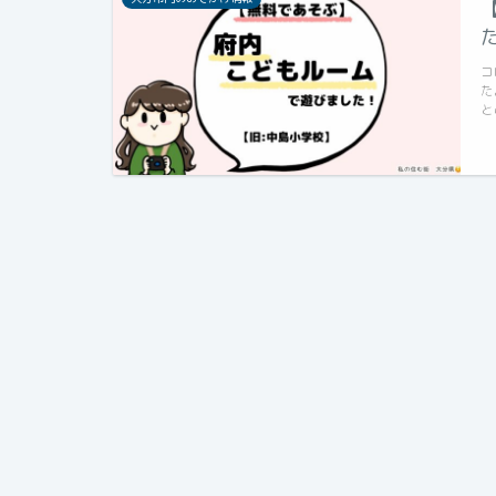
コ
た
と