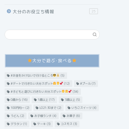
大分のお役立ち情報
25
大分で遊ぶ･食べる
#お金をかけないで行けるところ
(5)
#デートで行きたい大分スポット
(12)
#プール
(7)
#子どもと遊びに行きたい大分スポット
(34)
0歳から
(16)
1歳以上
(17)
3歳以上
(5)
100円均一
(2)
LO21:30まで
(2)
いちごスイーツ
(4)
うどん
(2)
お子様ランチ
(4)
お菓子
(6)
グラタン
(1)
ケーキ
(3)
コスモス
(3)