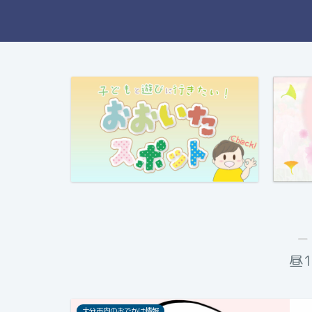
―
昼1
大分市内のおでかけ情報