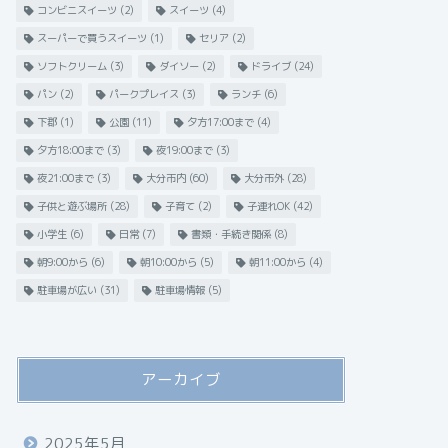
コンビニスイーツ
(2)
スイーツ
(4)
スーパーで買うスイーツ
(1)
セリア
(2)
ソフトクリーム
(3)
ダイソー
(2)
ドライブ
(24)
パン
(2)
パークプレイス
(3)
ランチ
(6)
下郡
(1)
公園
(11)
夕方17:00まで
(4)
夕方18:00まで
(3)
夜19:00まで
(3)
夜21:00まで
(3)
大分市内
(60)
大分市外
(28)
子供と遊ぶ場所
(28)
子育て
(2)
子連れOK
(42)
小学生
(6)
日常
(7)
書類・手続き関係
(8)
朝9:00から
(6)
朝10:00から
(5)
朝11:00から
(4)
駐車場が広い
(31)
駐車場情報
(5)
アーカイブ
2025年5月