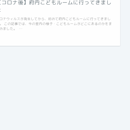
【コロナ後】府内こどもルームに行ってきまし
た
ロナウィルスが発生してから、初めて府内こどもルームに行ってきまし
。 この記事では、今の室内の様子・こどもルームがどこにあるのかをま
めました。 …