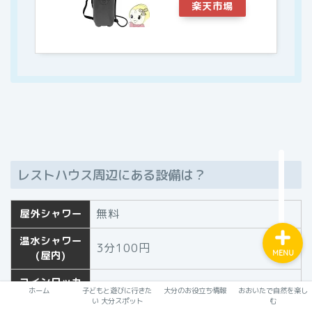
楽天市場
ホーム
子どもと遊びに行きたい 大
分スポット
大分のお役立ち情報
レストハウス周辺にある設備は？
おおいたで自然を楽しむ
無料
屋外シャワー
温水シャワー
3分100円
(屋内)
MENU
コインロッカ
大300円、小200円
ホーム
子どもと遊びに行きた
大分のお役立ち情報
おおいたで自然を楽し
ー(屋内)
い 大分スポット
む